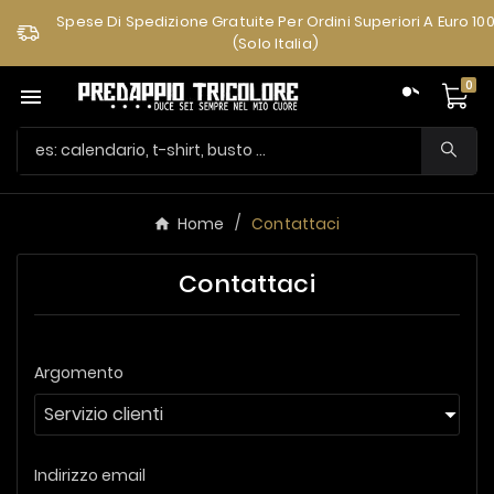
Spese Di Spedizione Gratuite Per Ordini Superiori A Euro 10
(solo Italia)
0

Home
Contattaci
Contattaci
Argomento
Indirizzo email