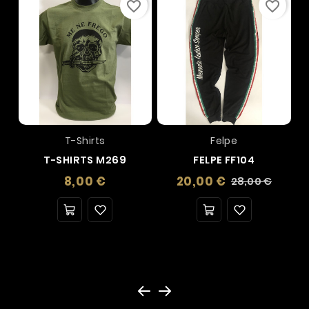
favorite_border
favorite_border
T-Shirts
Felpe
T-SHIRTS M269
FELPE FF104
Prezzo
Prezzo
Prezzo
8,00 €
20,00 €
28,00 €
base