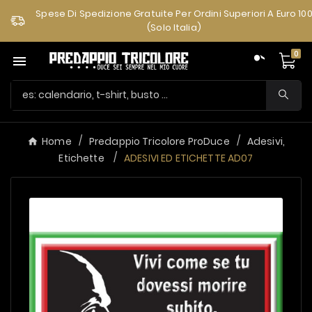
Spese Di Spedizione Gratuite Per Ordini Superiori A Euro 10
(solo Italia)
0

Home
Predappio Tricolore ProDuce
Adesivi,
Etichette
ADESIVI ED ETICHETTE AD07