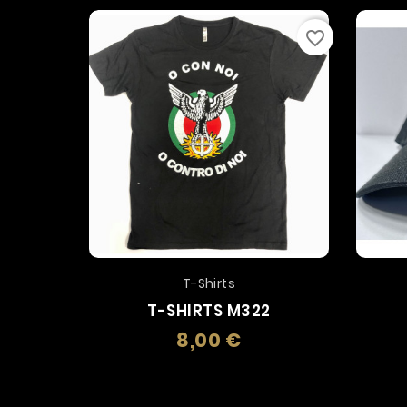
favorite_border
T-Shirts
T-SHIRTS M322
8,00 €
Prezzo