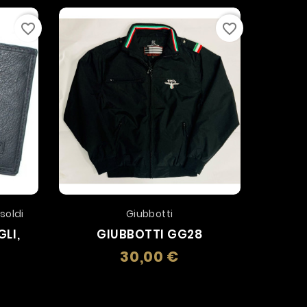
favorite_border
favorite_border
soldi
Giubbotti
LI,
GIUBBOTTI GG28
ADE
30,00 €
Prezzo
zo