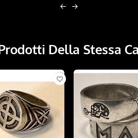
 Prodotti Della Stessa C
favorite_border