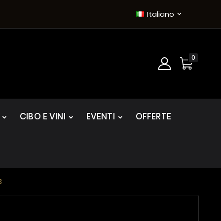
Italiano

0
CIBO E VINI
EVENTI
OFFERTE
3