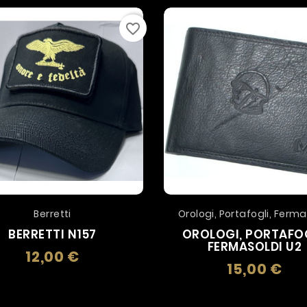
favorite_border
Berretti
Orologi, Portafogli, Ferma
BERRETTI N157
OROLOGI, PORTAFOG
FERMASOLDI U2
12,00 €
Prezzo
15,00 €
Prez