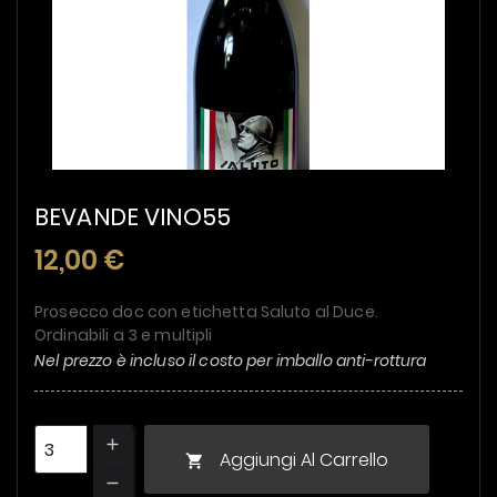
BEVANDE VINO55
12,00 €
Prosecco doc con etichetta Saluto al Duce.
Ordinabili a 3 e multipli
Nel prezzo è incluso il costo per imballo anti-rottura
Aggiungi Al Carrello
