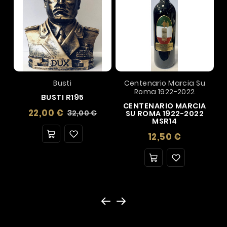
Busti
Centenario Marcia Su
Roma 1922-2022
BUSTI R195
CENTENARIO MARCIA
Prezzo
Prezzo
22,00 €
32,00 €
SU ROMA 1922-2022
base
MSR14
Prezzo
12,50 €