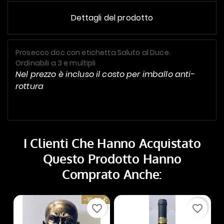
Dettagli del prodotto
Prosecco doc con etichetta Saluto al Duce.
Ordinabili a 3 e multipli
Nel prezzo è incluso il costo per imballo anti-
rottura
I Clienti Che Hanno Acquistato
Questo Prodotto Hanno
Comprato Anche:
-10,00 €
favorite_border
favorite_border