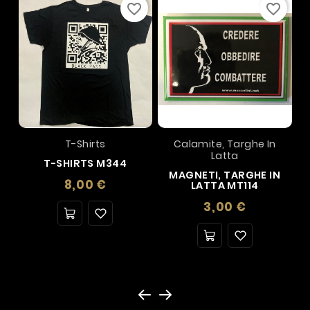
favorite_border
favorite_border
T-Shirts
Calamite, Targhe In
Latta
T-SHIRTS M344
MAGNETI, TARGHE IN
Prezzo
8,00 €
LATTA MT114
Prezzo
3,00 €