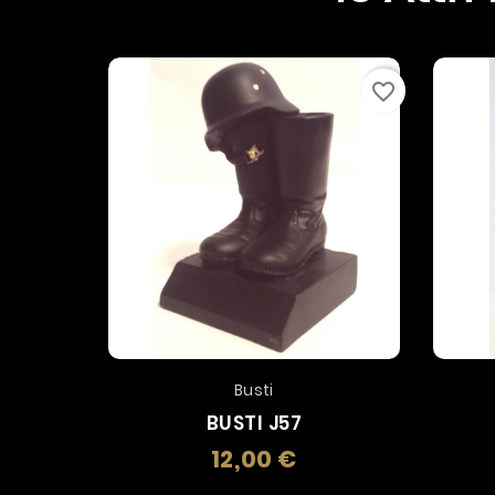
favorite_border
Busti
BUSTI J57
12,00 €
Prezzo