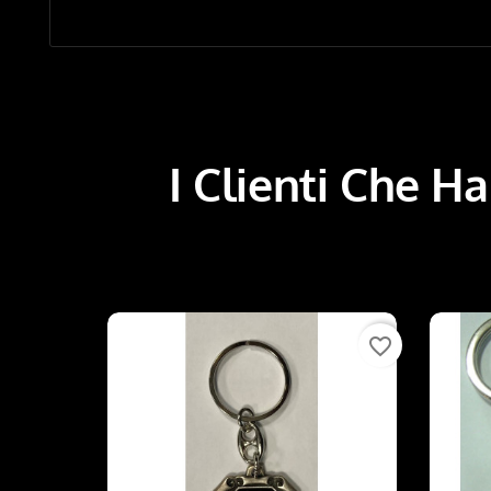
I Clienti Che 
favorite_border