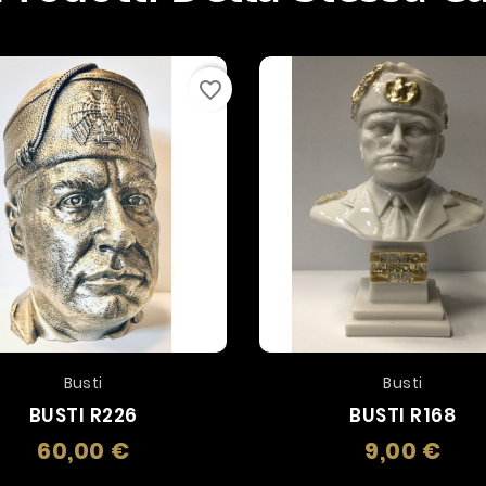
favorite_border
Busti
Busti
BUSTI R226
BUSTI R168
60,00 €
9,00 €
Prezzo
Prez