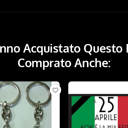
Hanno Acquistato Questo
Comprato Anche:
favorite_border