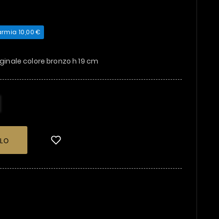
armia 10,00 €
iginale colore bronzo h 19 cm
LLO