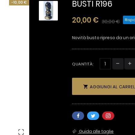
BUSTI R196
-10,00 €
20,00 €
Risp
30,00 €
Novità busto ripreso da un or
QUANTITÀ:
AGGIUNGI AL CARRE

Guida alle taglie
