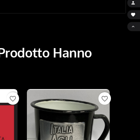



 Prodotto Hanno
favorite_border
favorite_border