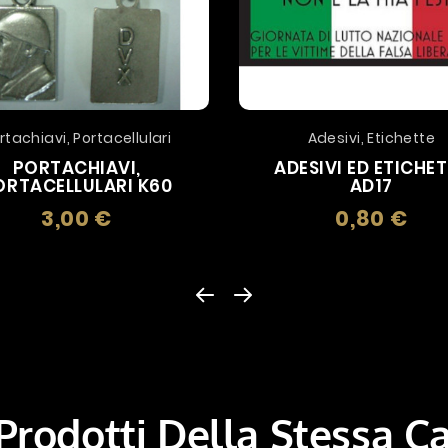
rtachiavi, Portacellulari
Adesivi, Etichette
PORTACHIAVI,
ADESIVI ED ETICHE
ORTACELLULARI K60
AD17
3,00 €
0,80 €
Prezzo
Prez
 Prodotti Della Stessa C