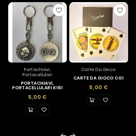
favorite_border
favorite_border
Portachiavi,
Carte Da Gioco
Portacellulari
CARTE DA GIOCO CG1
PORTACHIAVI,
Prezzo
5,00 €
PORTACELLULARI K161
Prezzo
5,00 €