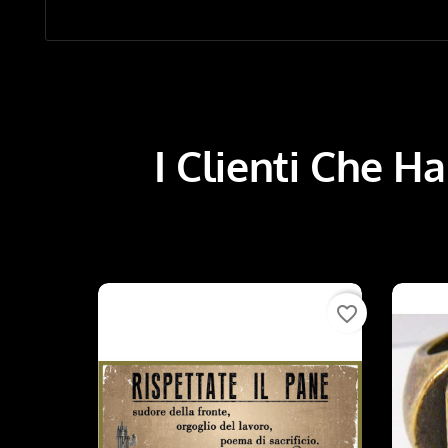
I Clienti Che 
favorite_border