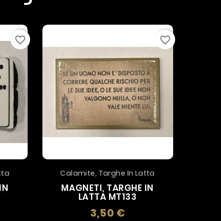
favorite_border
favorite_border
tta
Calamite, Targhe In Latta
Cala
IN
MAGNETI, TARGHE IN
MA
LATTA MT133
3,50 €
zo
Prezzo