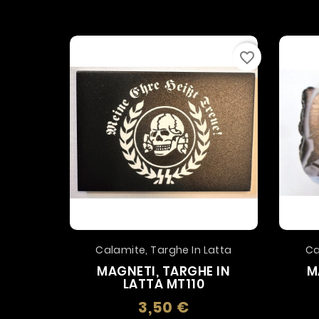
favorite_border
Calamite, Targhe In Latta
Ca
MAGNETI, TARGHE IN
M
LATTA MT110
3,50 €
Prezzo