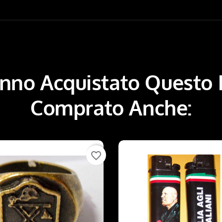
Hanno Acquistato Questo
Comprato Anche:
favorite_border