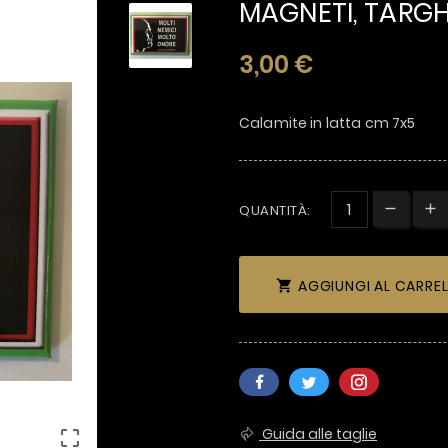
MAGNETI, TARGH
3,00 €
Calamite in latta cm 7x5
QUANTITÀ:
AGGIUNGI AL CARRE

Guida alle taglie
