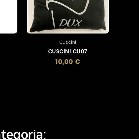
Cuscini
CUSCINI CU07
BR
10,00 €
o
Prezzo
ategoria: