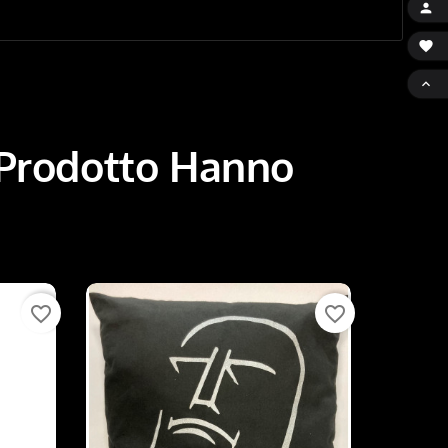



 Prodotto Hanno
favorite_border
favorite_border