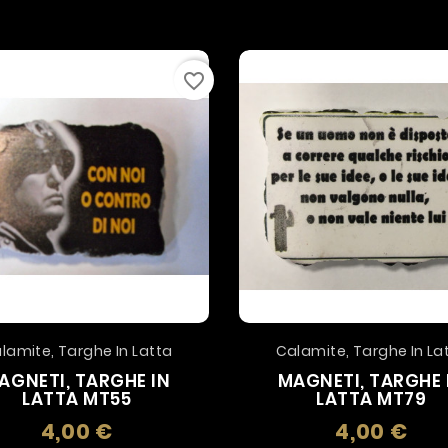
favorite_border
lamite, Targhe In Latta
Calamite, Targhe In La
AGNETI, TARGHE IN
MAGNETI, TARGHE 
LATTA MT55
LATTA MT79
4,00 €
4,00 €
Prezzo
Prez