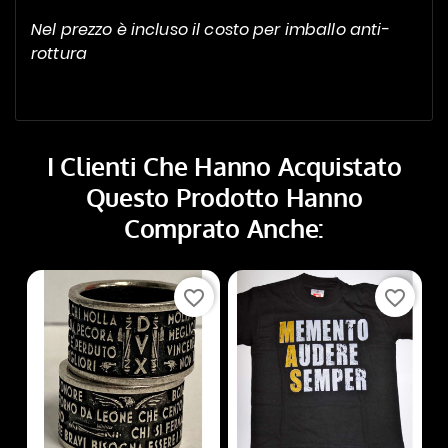
Nel prezzo è incluso il costo per imballo anti-
rottura
I Clienti Che Hanno Acquistato
Questo Prodotto Hanno
Comprato Anche:
favorite_border
favorite_border