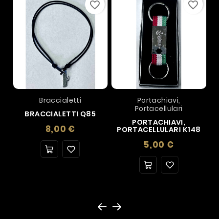
favorite_border
favorite_border
Braccialetti
Portachiavi,
Portacellulari
BRACCIALETTI Q85
PORTACHIAVI,
Prezzo
8,00 €
PORTACELLULARI K148
Prezzo
5,00 €