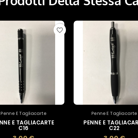
 Prodotti Della Stessa C
favorite_border
Penne E Tagliacarte
Penne E Tagliacarte
NNE E TAGLIACARTE
PENNE E TAGLIACA
C16
C22
Prezzo
Prez