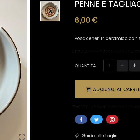
PENNE E TAGLIA
6,00 €
Posaceneri in ceramica co
QUANTITÀ:
AGGIUNGI AL CARRE

Guida alle taglie
