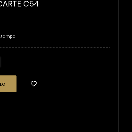
CARTE C54
n stampa
LLO