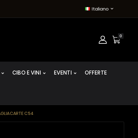
Italiano

0
CIBO E VINI
EVENTI
OFFERTE
AGLIACARTE C54