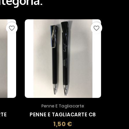
ategoria:
favorite_border
favorite_border
Penne E Tagliacarte
P
RTE
PENNE E TAGLIACARTE C8
PENN
1,50 €
Prezzo
zo