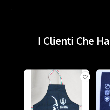
I Clienti Che 
favorite_border