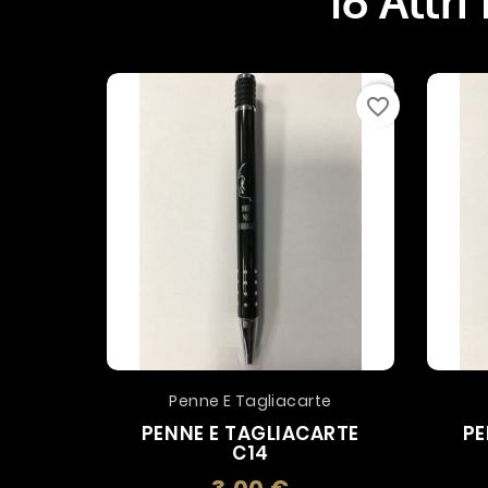
16 Altri
favorite_border
Penne E Tagliacarte
PENNE E TAGLIACARTE
PE
C14
Prezzo