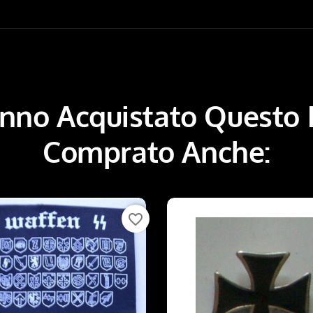
Hanno Acquistato Questo
Comprato Anche:
favorite_border