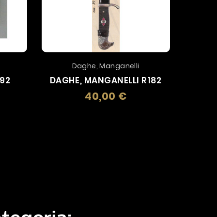
Daghe, Manganelli
X92
DAGHE, MANGANELLI R182
40,00 €
zo
Prezzo