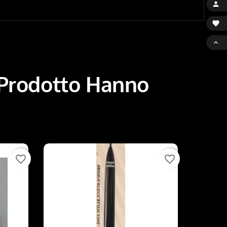



 Prodotto Hanno
favorite_border
favorite_border