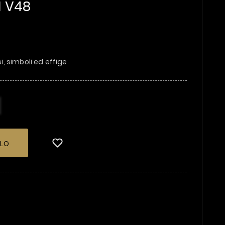
I V48
si, simboli ed effige
LLO