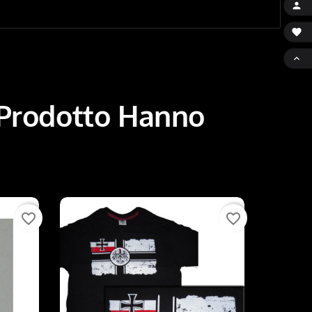



 Prodotto Hanno
favorite_border
favorite_border