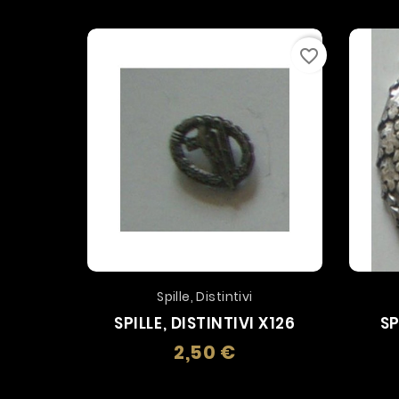
favorite_border
Spille, Distintivi
SPILLE, DISTINTIVI X126
SP
2,50 €
Prezzo