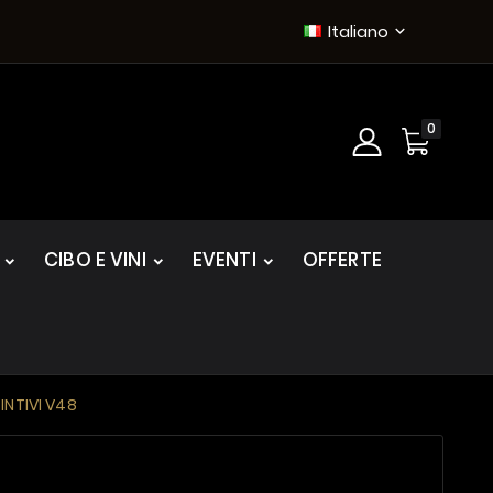
Italiano

0
CIBO E VINI
EVENTI
OFFERTE
TINTIVI V48