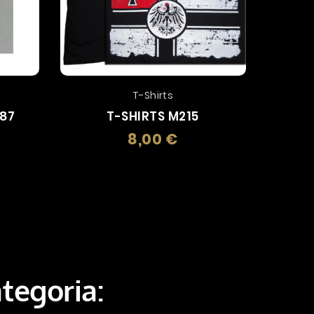
T-Shirts
X87
T-SHIRTS M215
8,00 €
zo
Prezzo
ategoria: