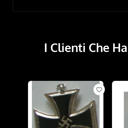
I Clienti Che 
favorite_border