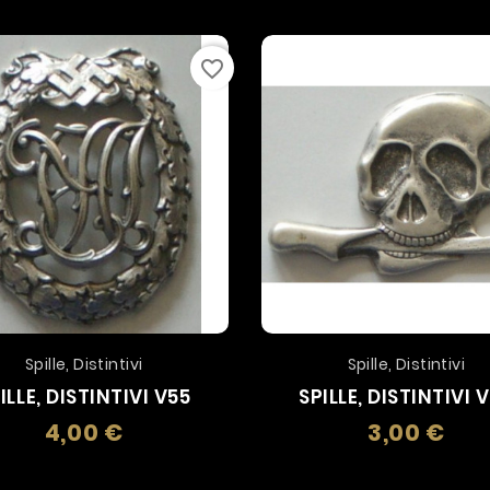
favorite_border
Spille, Distintivi
Spille, Distintivi
ILLE, DISTINTIVI V55
SPILLE, DISTINTIVI 
4,00 €
3,00 €
Prezzo
Prez