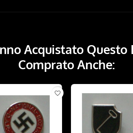
Hanno Acquistato Questo
Comprato Anche:
favorite_border