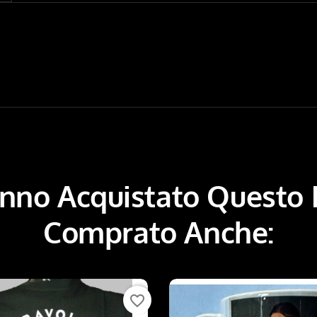
Hanno Acquistato Questo
Comprato Anche:
favorite_border