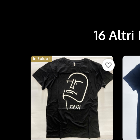
16 Altri
In Saldo!
favorite_border