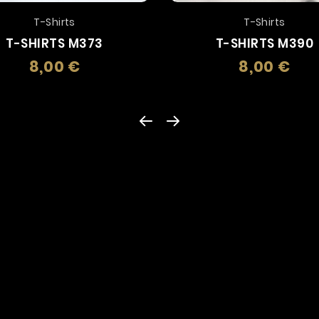
T-Shirts
T-Shirts
T-SHIRTS M373
T-SHIRTS M390
8,00 €
8,00 €
Prezzo
Prez
LE NOSTRE CATEGORIE DI PRODOTTI
Accendini
Adesivi, Etichette
Anelli
Argent
Bevande
Braccialetti
Busti
Calendari E Car