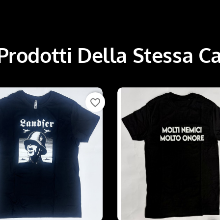
 Prodotti Della Stessa C
favorite_border