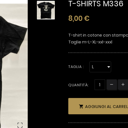
T-SHIRTS M336
8,00 €
T-shirt in cotone con stamp
Taglie m-L-XL-xxl-xxxl
TAGLIA :
QUANTITÀ:
AGGIUNGI AL CARRE

