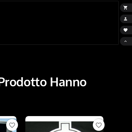




 Prodotto Hanno
favorite_border
favorite_border