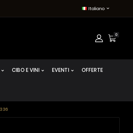
Italiano

0
CIBO E VINI
EVENTI
OFFERTE
M336