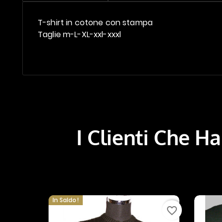
T-shirt in cotone con stampa
Taglie m-L-XL-xxl-xxxl
I Clienti Che 
In Saldo!
favorite_border