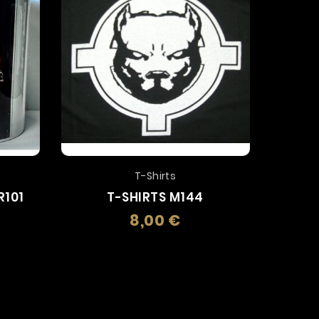
T-Shirts
Cent
R101
T-SHIRTS M144
CENT
8,00 €
zo
Prezzo
ROM