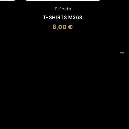
T-Shirts
T-SHIRTS M363
8,00 €
zo
Prezzo
o
Bambino
Bandiere
Berretti
toline Tascabili
Cd, Dvd E Cassette