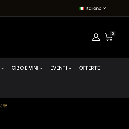
Italiano

0
CIBO E VINI
EVENTI
OFFERTE
M355