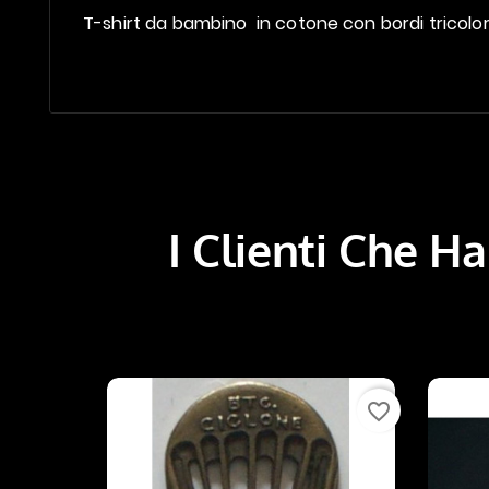
T-shirt da bambino in cotone con bordi tricolo
I Clienti Che 
favorite_border