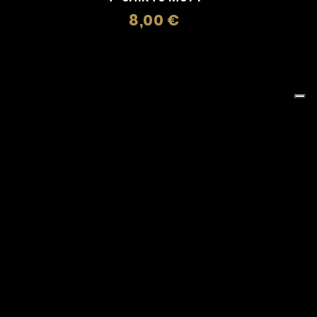
8,00 €
zo
Prezzo
o
Bambino
Bandiere
Berretti
toline Tascabili
Cd, Dvd E Cassette
 Mug
Crest E Gagliardetti
Cuscini
doli
Foulard
Giubbotti
Libri