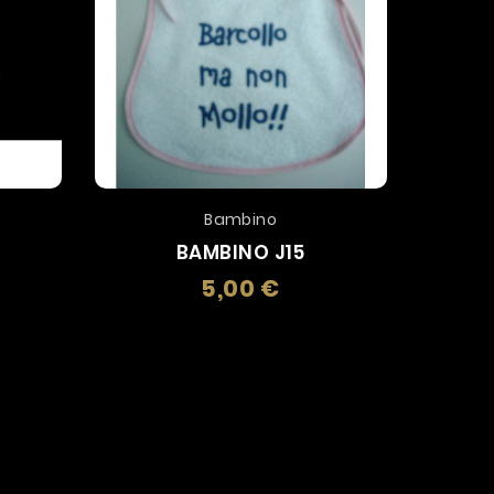
Bambino
P
BAMBINO J15
PEN
5,00 €
zo
Prezzo