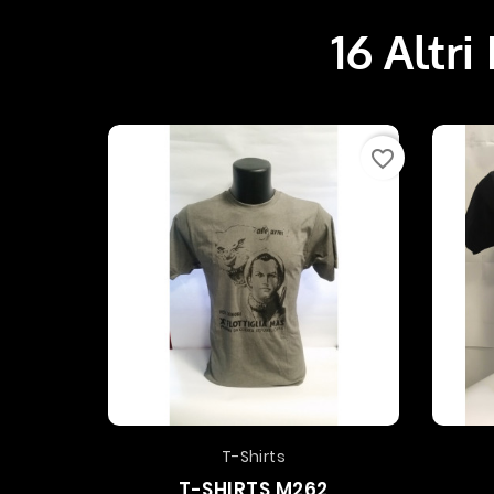
16 Altri
favorite_border
T-Shirts
T-SHIRTS M262