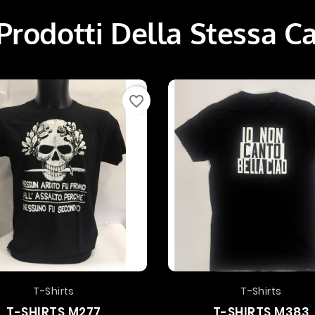
 Prodotti Della Stessa C
favorite_border
T-Shirts
T-Shirts
T-SHIRTS M277
T-SHIRTS M383