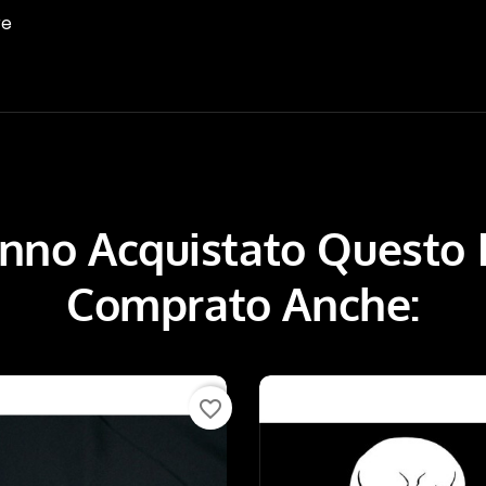
re
Hanno Acquistato Questo
Comprato Anche:
favorite_border