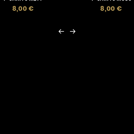
8,00 €
8,00 €
Prezzo
Prez
LE NOSTRE CATEGORIE DI PRODOTTI
Accendini
Adesivi, Etichette
Anelli
Argent
Bevande
Braccialetti
Busti
Calendari E Car
Centenario Marcia Su Roma 1922-2022
Ceramiche E
Daghe, Manganelli
Fasci
Felpe
Fibbie, Cion