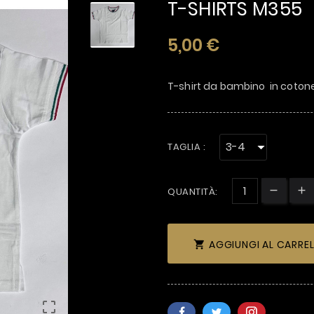
T-SHIRTS M355
5,00 €
T-shirt da bambino in cotone
TAGLIA :
QUANTITÀ:
AGGIUNGI AL CARRE

