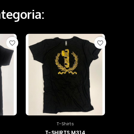
ategoria:
favorite_border
favorite_border
T-Shirts
T-SHIRTS M314