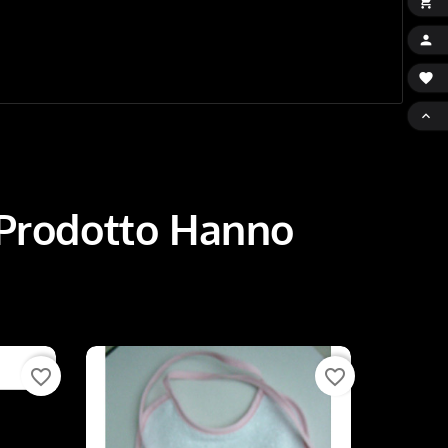




 Prodotto Hanno
favorite_border
favorite_border