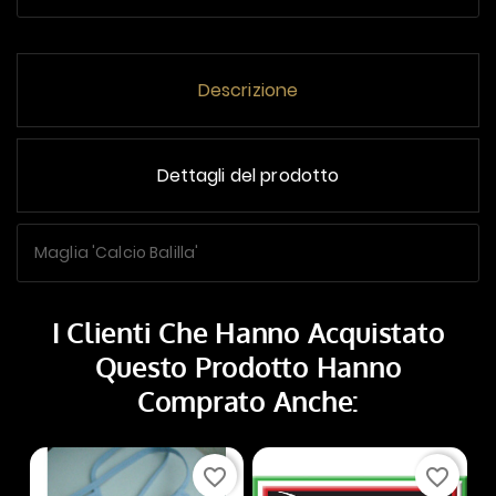
Descrizione
Dettagli del prodotto
Maglia 'Calcio Balilla'
I Clienti Che Hanno Acquistato
Questo Prodotto Hanno
Comprato Anche:
favorite_border
favorite_border