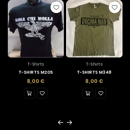
favorite_border
favorite_border
T-Shirts
T-Shirts
T-SHIRTS M205
T-SHIRTS M348
Prezzo
Prezzo
8,00 €
8,00 €