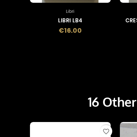
Libri
LIBRI LB4
CRE
€16.00
Price
16 Other
favorite_border