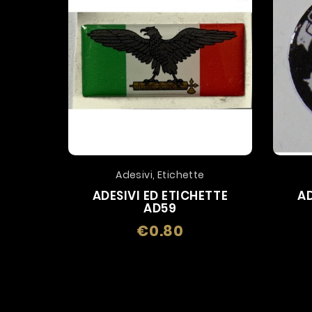
Adesivi, Etichette
ADESIVI ED ETICHETTE
AD
AD59
€0.80
Price