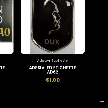
Adesivi, Etichette
TTE
ADESIVI ED ETICHETTE
ADE
AD62
€1.00
Price