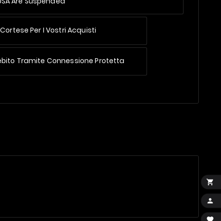
 USA Are Suspended
Cortese Per I Vostri Acquisti
ebito Tramite Connessione Protetta


