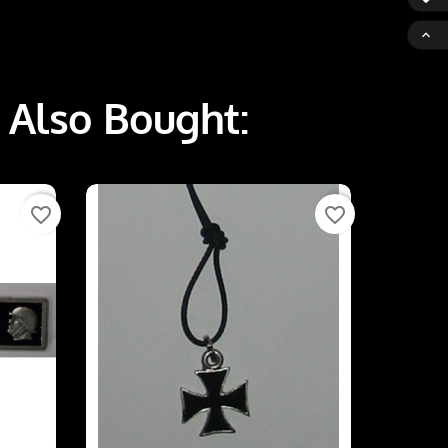

 Also Bought:
favorite_border
favorite_border