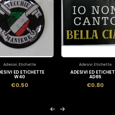
Adesivi, Etichette
Adesivi, Etichette
ESIVI ED ETICHETTE
ADESIVI ED ETICHE
W40
AD65
€0.50
€0.80
Price
Price