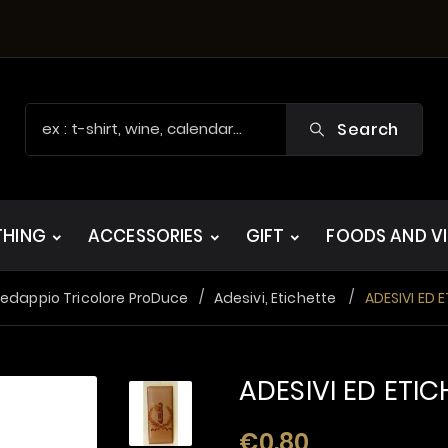
Search
THING
ACCESSORIES
GIFT
FOODS AND V
redappio Tricolore ProDuce
Adesivi, Etichette
ADESIVI ED 
ADESIVI ED ETI
€0.80