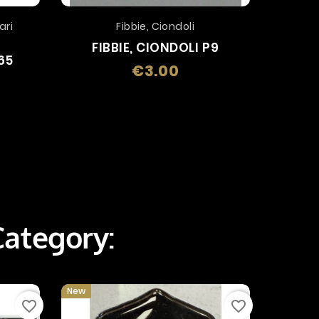
ari
Fibbie, Ciondoli
FIBBIE, CIONDOLI P9
ADE
65
€3.00
Price
Category:
New
favorite_border
favorite_border