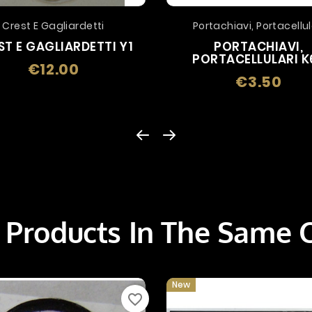
Crest E Gagliardetti
Portachiavi, Portacellul
ST E GAGLIARDETTI Y1
PORTACHIAVI,
PORTACELLULARI K
€12.00
Price
€3.50
Price
 Products In The Same 
New
favorite_border