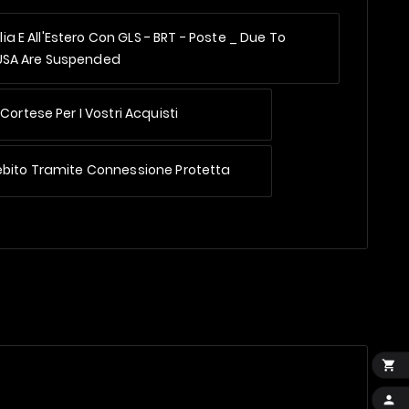
alia E All'Estero Con GLS - BRT - Poste _
Due To
 USA Are Suspended
Cortese Per I Vostri Acquisti
ebito Tramite Connessione Protetta

