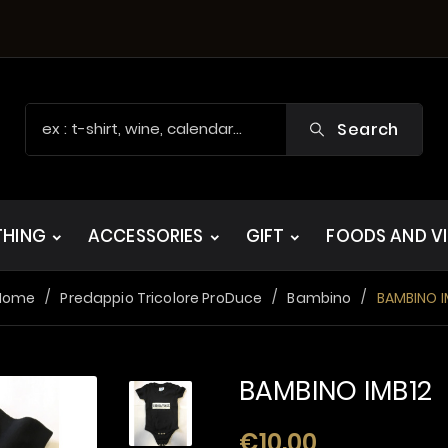
Search
THING
ACCESSORIES
GIFT
FOODS AND V
Home
Predappio Tricolore ProDuce
Bambino
BAMBINO I
BAMBINO IMB12
€10.00