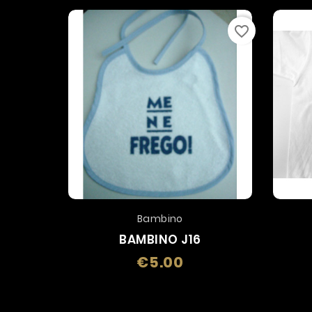
favorite_border
Bambino
BAMBINO J16
€5.00
Price