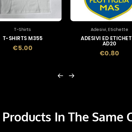
T-Shirts
Adesivi, Etichette
T-SHIRTS M355
ADESIVI ED ETICHE
AD20
€5.00
Price
€0.80
Price
 Products In The Same 