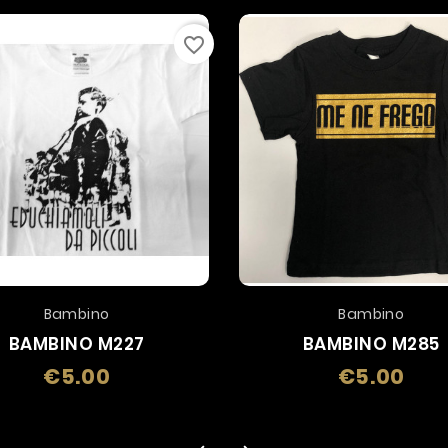
favorite_border
Bambino
Bambino
BAMBINO M227
BAMBINO M285
€5.00
€5.00
Price
Price