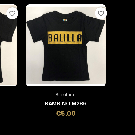
favorite_border
favorite_border
Bambino
BAMBINO M286
€5.00
Price