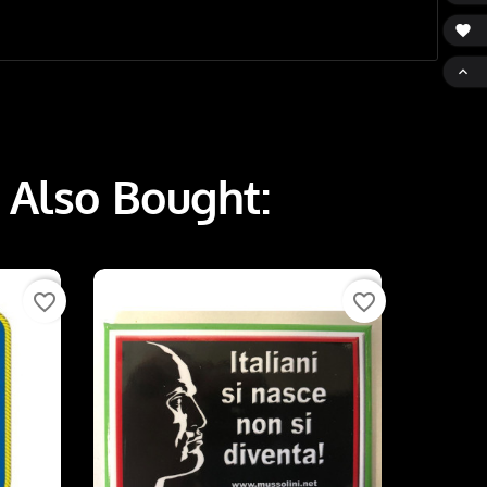


 Also Bought:
favorite_border
favorite_border