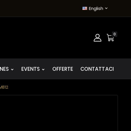
English

0
INES
EVENTS
OFFERTE
CONTATTACI
MB12