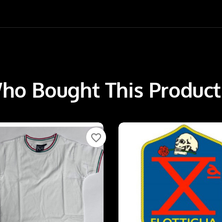
o Bought This Product
favorite_border