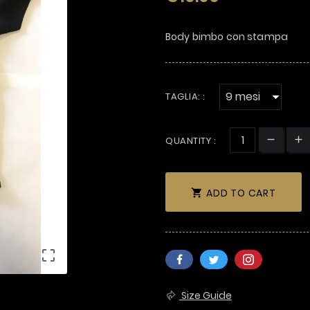
Body bimbo con stampa
TAGLIA: :
QUANTITY :
ADD TO CART


Size Guide