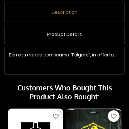
Description
Product Details
Berretto verde con ricamo "Folgore", in offerta.
Customers Who Bought This
Product Also Bought:
favorite_border
favorite_border