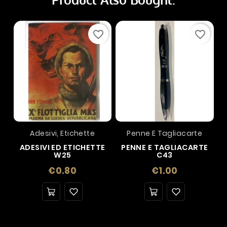
favorite_border
favorite_border
Adesivi, Etichette
Penne E Tagliacarte
ADESIVI ED ETICHETTE
PENNE E TAGLIACARTE
W25
C43
Price
Price
€0.80
€1.00