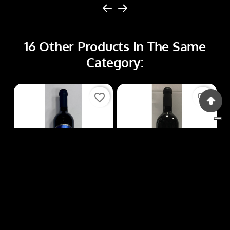
16 Other Products In The Same
Category:
favorite_border
favorite_border
Bevande
Bevande
BEVANDE VINO41
BEVANDE VINO12
Price
Price
€12.50
€10.50