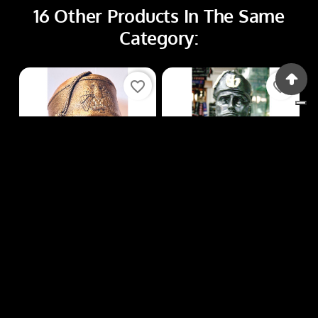
16 Other Products In The Same
Category:
favorite_border
favorite_border
Busti
Busti
BUSTI R225
BUSTI R100
Price
Price
€60.00
€9.00