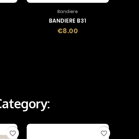
Bandiere
BANDIERE B31
€8.00
Price
Category:
favorite_border
favorite_border