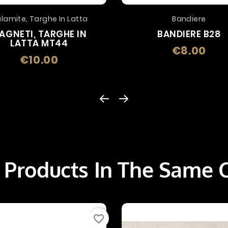
lamite, Targhe In Latta
Bandiere
AGNETI, TARGHE IN
BANDIERE B28
LATTA MT44
€8.00
Price
€10.00
Price
 Products In The Same 
favorite_border