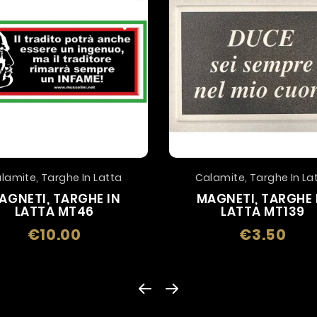
lamite, Targhe In Latta
Calamite, Targhe In La
AGNETI, TARGHE IN
MAGNETI, TARGHE 
LATTA MT46
LATTA MT139
€10.00
€3.50
Price
Price