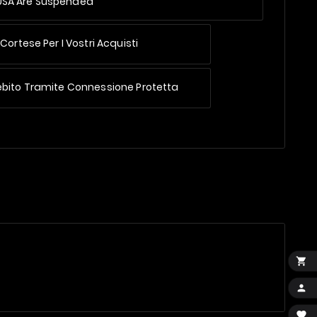
 USA Are Suspended
Cortese Per I Vostri Acquisti
ebito Tramite Connessione Protetta


