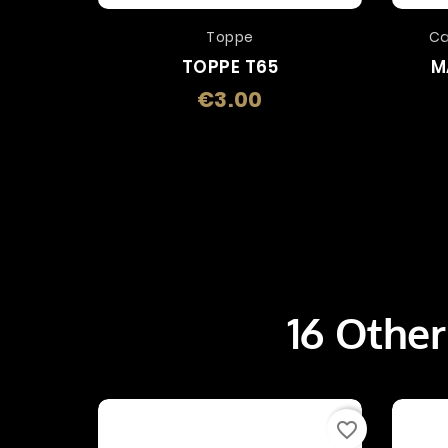
Toppe
Ca
TOPPE T65
M
€3.00
Price
16 Other
favorite_border