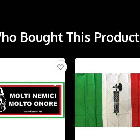
o Bought This Product
favorite_border