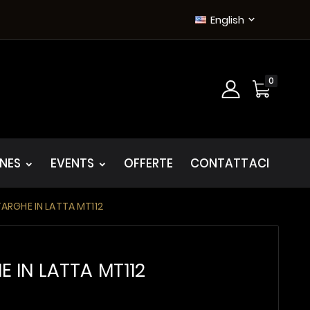
English

0
INES
EVENTS
OFFERTE
CONTATTACI
ARGHE IN LATTA MT112
E IN LATTA MT112