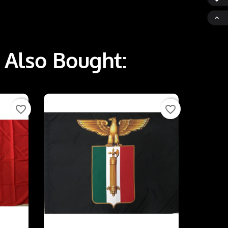

 Also Bought:
favorite_border
favorite_border