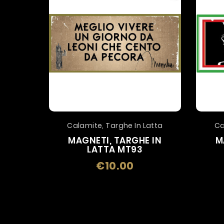
Calamite, Targhe In Latta
Ca
MAGNETI, TARGHE IN
M
LATTA MT93
€10.00
Price