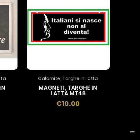
tta
Calamite, Targhe In Latta
Cala
IN
MAGNETI, TARGHE IN
MA
LATTA MT48
€10.00
Price