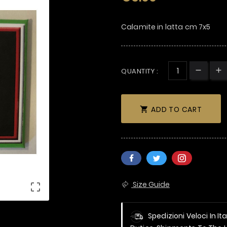
Calamite in latta cm 7x5
QUANTITY :
ADD TO CART

Size Guide

Spedizioni Veloci In It