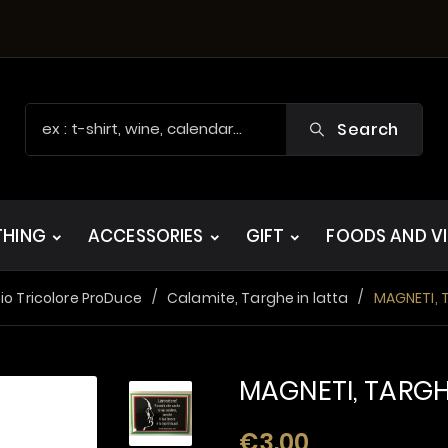
Search
THING
ACCESSORIES
GIFT
FOODS AND V
o Tricolore ProDuce
Calamite, Targhe in latta
MAGNETI, T
MAGNETI, TARGH
€3.00