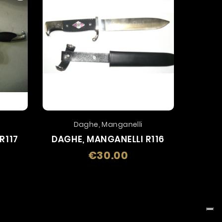
Daghe, Manganelli
R117
DAGHE, MANGANELLI R116
DAGH
€30.00
e
Price