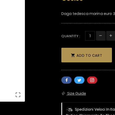
Daga tedesca marina euro 3
QUANTITY :
ADD TO CART

Size Guide

Spedizioni Veloci In It