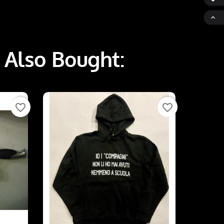

 Also Bought:
favorite_border
favorite_border