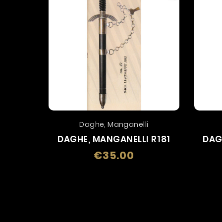
Daghe, Manganelli
DAGHE, MANGANELLI R181
DAG
€35.00
Price