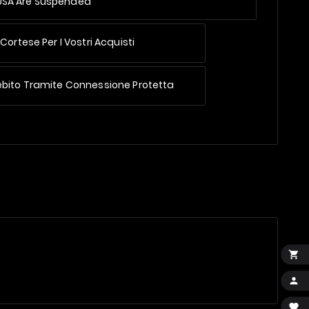
 USA Are Suspended
Cortese Per I Vostri Acquisti
ebito Tramite Connessione Protetta


