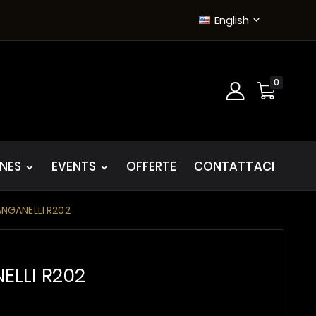
English

0
INES
EVENTS
OFFERTE
CONTATTACI
NGANELLI R202
ELLI R202