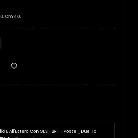
0. Cm 40.
alia E All'Estero Con GLS - BRT - Poste _
Due To