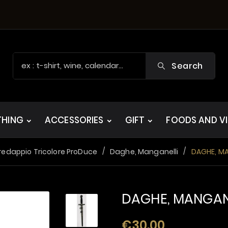
Search
THING
ACCESSORIES
GIFT
FOODS AND V
redappio Tricolore ProDuce
Daghe, Manganelli
DAGHE, MA
DAGHE, MANGAN
€30.00