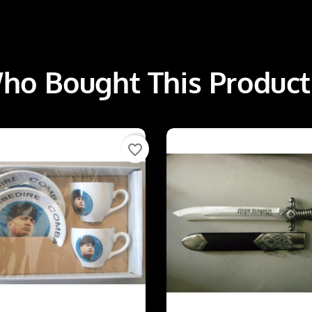
o Bought This Product
favorite_border