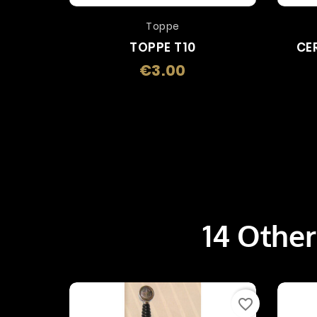
Toppe
TOPPE T10
CE
€3.00
Price
14 Other
favorite_border