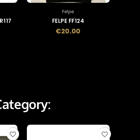
Felpe
R117
FELPE FF124
SPI
€20.00
e
Price
Category:
favorite_border
favorite_border