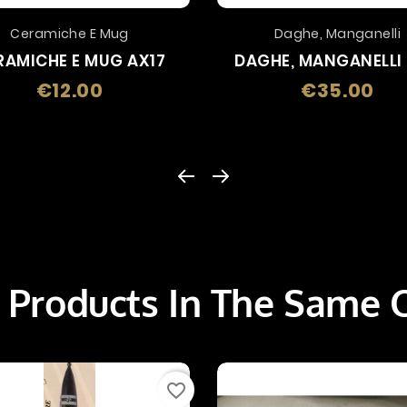
Ceramiche E Mug
Daghe, Manganelli
RAMICHE E MUG AX17
DAGHE, MANGANELLI 
€12.00
€35.00
Price
Pric
 Products In The Same 
favorite_border