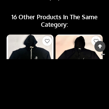
16 Other Products In The Same
Category:
favorite_border
favorite_border
Felpe
Felpe
FELPE FF153
FELPE FF143
Price
Price
€30.00
€25.00