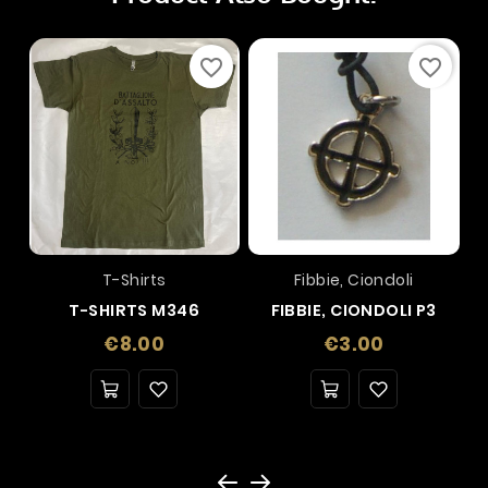
favorite_border
favorite_border
T-Shirts
Fibbie, Ciondoli
T-SHIRTS M346
FIBBIE, CIONDOLI P3
Price
Price
€8.00
€3.00