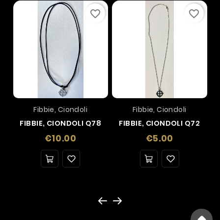
favorite_border
favorite_border
Fibbie, Ciondoli
Fibbie, Ciondoli
FIBBIE, CIONDOLI Q78
FIBBIE, CIONDOLI Q72
Price
Price
€10.00
€5.00