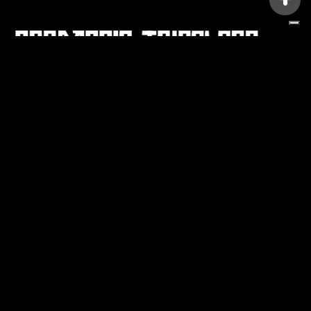
STORE INFORMATION

CATEGORY

OUR COMPANY

© 2023- By Mussolini.net™
Your Privacy Choices
Notice at collection