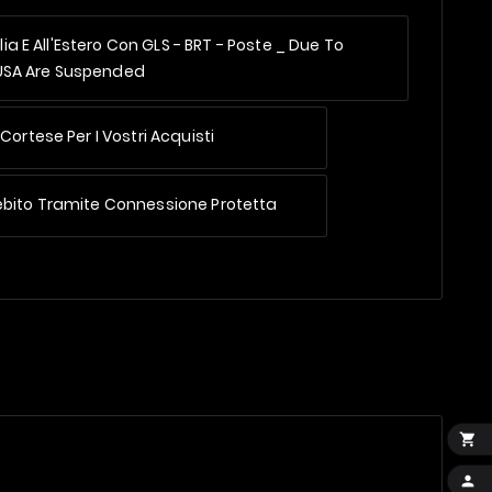
alia E All'Estero Con GLS - BRT - Poste _
Due To
 USA Are Suspended
Cortese Per I Vostri Acquisti
ebito Tramite Connessione Protetta

