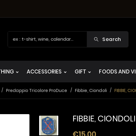
Search
THING
ACCESSORIES
GIFT
FOODS AND V
Predappio Tricolore ProDuce
Fibbie, Ciondoli
FIBBIE, CI
FIBBIE, CIONDOL
€15.00