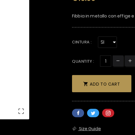
Fibbia in metallo con effige e
CINTURA :
QUANTITY :
ADD TO CART


Size Guide