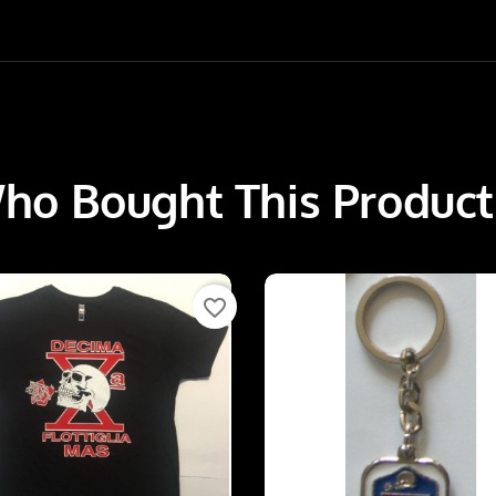
o Bought This Product
favorite_border