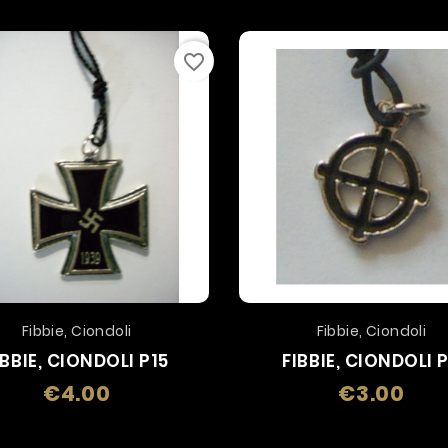
favorite_border
Fibbie, Ciondoli
Fibbie, Ciondoli
IBBIE, CIONDOLI P15
FIBBIE, CIONDOLI 
€4.00
€3.00
Price
Price