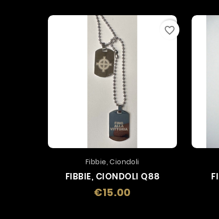
favorite_border
Fibbie, Ciondoli
FIBBIE, CIONDOLI Q88
F
€15.00
Price