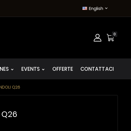
English

0
INES
EVENTS
OFFERTE
CONTATTACI
ONDOLI Q26
I Q26