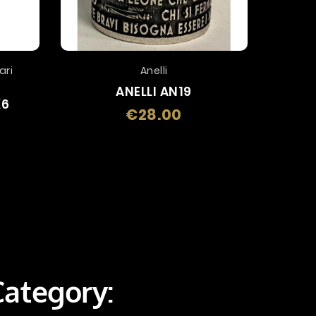
ari
Anelli
ANELLI AN19
K6
€28.00
Price
Category: