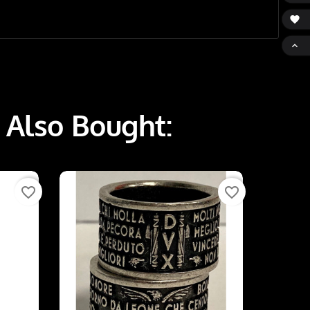


 Also Bought:
favorite_border
favorite_border