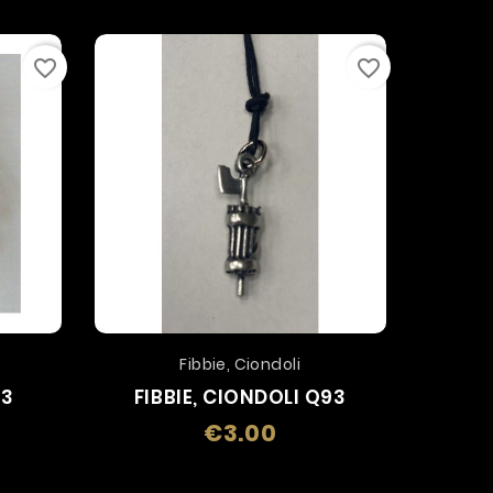
favorite_border
favorite_border
Fibbie, Ciondoli
P3
FIBBIE, CIONDOLI Q93
FIB
€3.00
Price