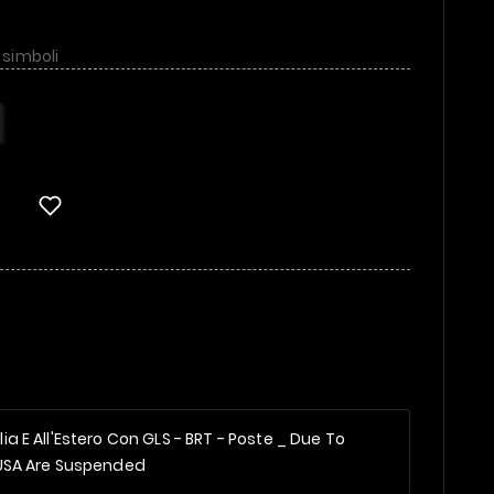
 simboli
alia E All'Estero Con GLS - BRT - Poste _
Due To
 USA Are Suspended