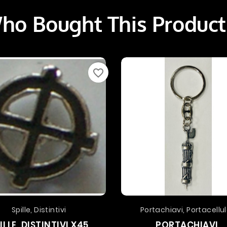
o Bought This Product
favorite_border
Spille, Distintivi
Portachiavi, Portacellul
ILLE, DISTINTIVI X45
PORTACHIAVI,