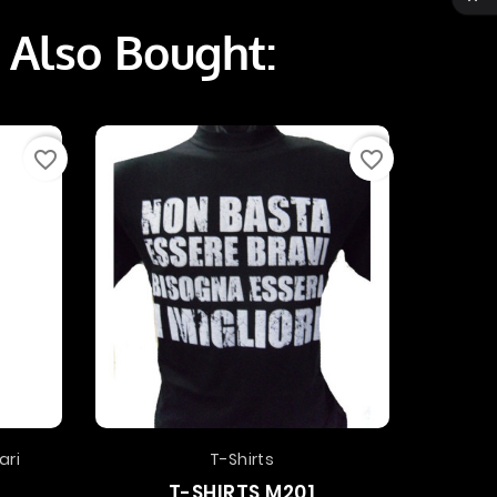
 Also Bought:
favorite_border
favorite_border
ari
T-Shirts
T-SHIRTS M201