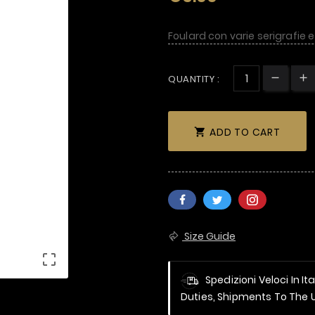
Foulard con varie serigrafie e
QUANTITY :
ADD TO CART

Size Guide

Spedizioni Veloci In It
Duties, Shipments To The