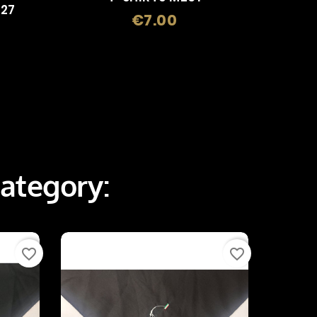
127
€7.00
Price
ategory:
favorite_border
favorite_border