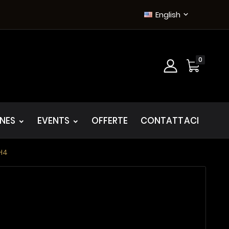
English

0
INES
EVENTS
OFFERTE
CONTATTACI
H4