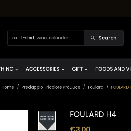
Search
THING
ACCESSORIES
GIFT
FOODS AND V
Home
Predappio Tricolore ProDuce
Foulard
FOULARD 
FOULARD H4
€3.00