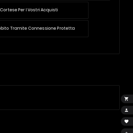
Cortese Per I Vostri Acquisti
ebito Tramite Connessione Protetta



