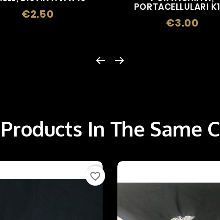
PORTACELLULARI K
€2.50
Price
€3.00
Price
 Products In The Same C
favorite_border