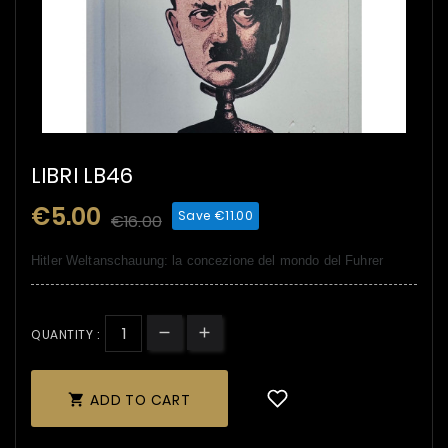
LIBRI LB46
€5.00
Save €11.00
€16.00
Hitler Weltanschauung: la concezione del mondo del Fuhrer
QUANTITY :
ADD TO CART
