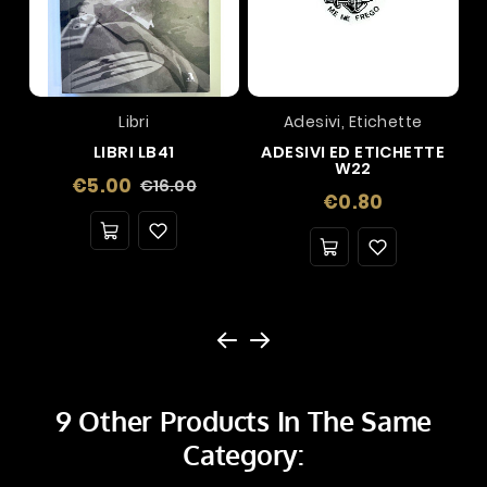
Libri
Adesivi, Etichette
LIBRI LB41
ADESIVI ED ETICHETTE
W22
Regular
Price
€5.00
€16.00
Price
€0.80
price
9 Other Products In The Same
Category: