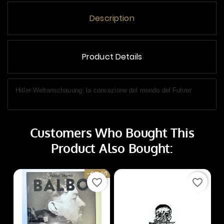
Description
Product Details
Hitler Weltanschauung: la concezione del mondo del Fuhrer
Customers Who Bought This
Product Also Bought:
-€11.00
favorite_border
favorite_border