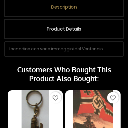
Description
Product Details
Locandine con varie immaggini del Ventennio
Customers Who Bought This
Product Also Bought:
favorite_border
favorite_border