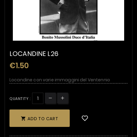
LOCANDINE L26
€1.50
Locandine con varie immaggini del Ventennio
QUANTITY :
ADD TO CART
