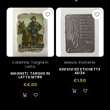
favorite_border
favorite_border
Calamite, Targhe In
Adesivi, Etichette
Latta
ADESIVI ED ETICHETTE
AD34
MAGNETI, TARGHE IN
LATTA MT89
Price
€1.50
Price
€4.00