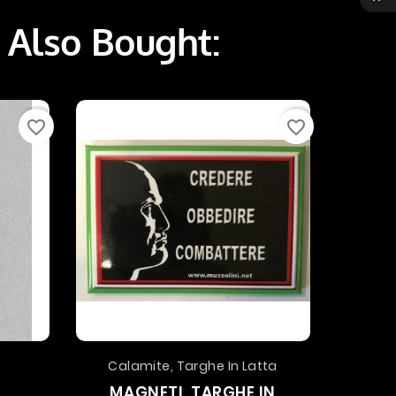
 Also Bought:
favorite_border
favorite_border
Calamite, Targhe In Latta
MAGNETI, TARGHE IN
ADE