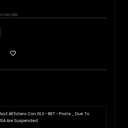
i metallo
alia E All'Estero Con GLS - BRT - Poste _
Due To
 USA Are Suspended