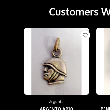
Customers Wh
favorite_border
Argento
ARGENTO AR10
PEN