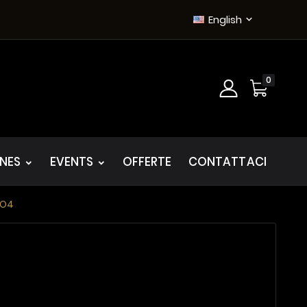
English

0
INES
EVENTS
OFFERTE
CONTATTACI
MO4