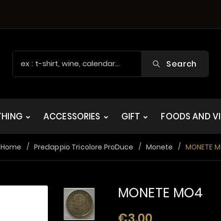
Search
THING
ACCESSORIES
GIFT
FOODS AND V
Home
Predappio Tricolore ProDuce
Monete
MONETE 
MONETE MO4
€3.00