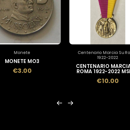
Monete
Centenario Marcia Su 
1922-2022
MONETE MO3
CENTENARIO MARCIA
€3.00
Price
ROMA 1922-2022 MS
€10.00
Price