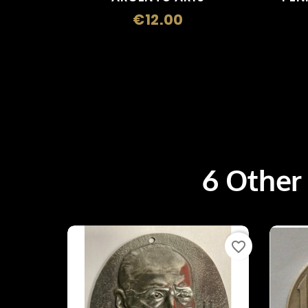
€12.00
Price
6 Other
favorite_border