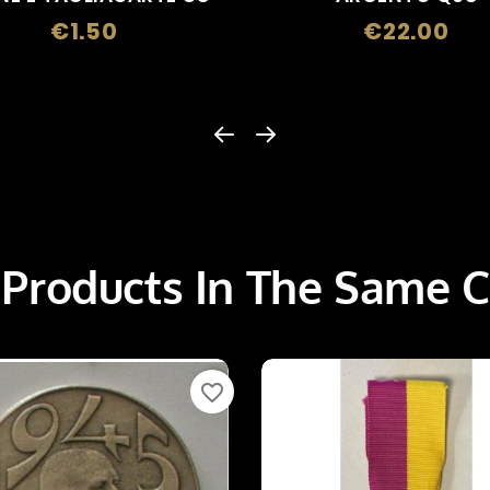
€1.50
€22.00
Price
Pric
 Products In The Same C
favorite_border