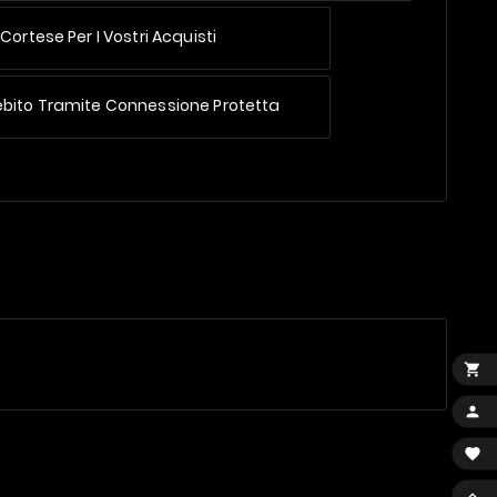
Cortese Per I Vostri Acquisti
ebito Tramite Connessione Protetta



