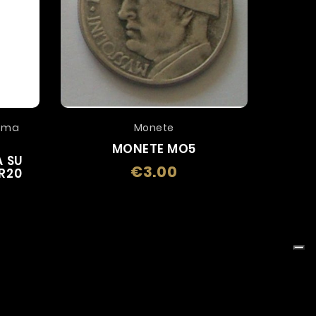
Roma
Monete
MONETE MO5
 SU
€3.00
Price
R20