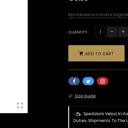
Riproduzione monete original
QUANTITY :
ADD TO CART

Size Guide

Spedizioni Veloci In It
Duties, Shipments To The