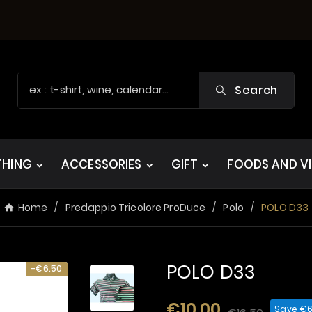
Search
THING
ACCESSORIES
GIFT
FOODS AND V
Home
Predappio Tricolore ProDuce
Polo
POLO D33
POLO D33
-€6.50
€10.00
Save €6