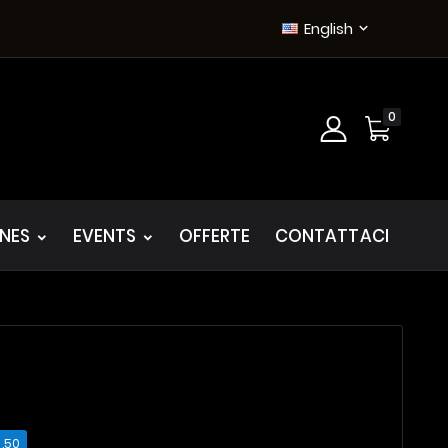
English

0
INES
EVENTS
OFFERTE
CONTATTACI
.50