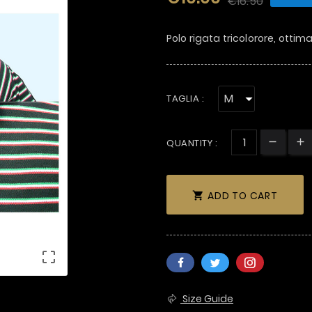
€16.50
Polo rigata tricolorore, ottima
TAGLIA :
QUANTITY :
ADD TO CART


Size Guide