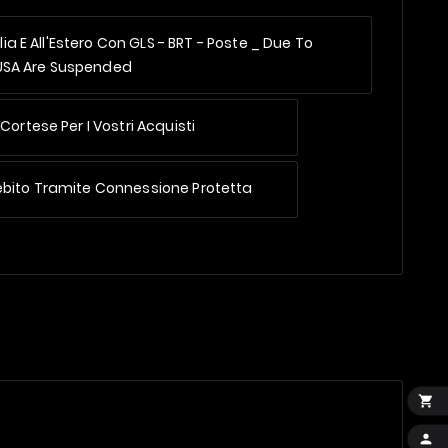
alia E All'Estero Con GLS - BRT - Poste _
Due To
 USA Are Suspended
Cortese Per I Vostri Acquisti
ebito Tramite Connessione Protetta

