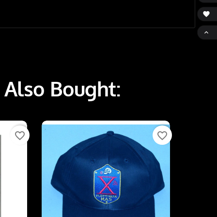


 Also Bought:
favorite_border
favorite_border