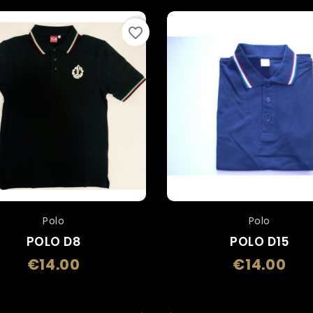
favorite_border
Polo
Polo
POLO D8
POLO D15
€14.00
€14.00
Price
Price