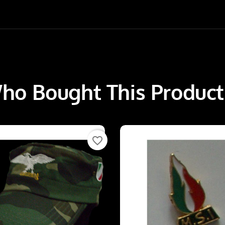
o Bought This Product
favorite_border