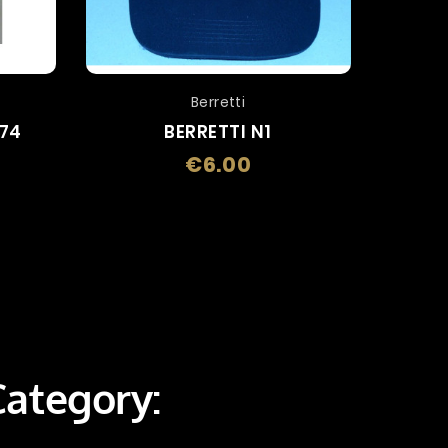
Berretti
X74
BERRETTI N1
€6.00
Price
Category: