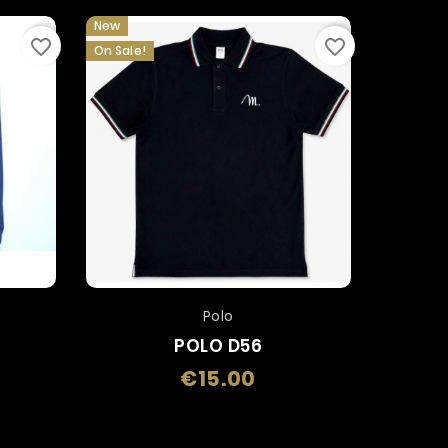
New
favorite_border
favorite_border
On Sale!
Polo
POLO D56
€15.00
Price