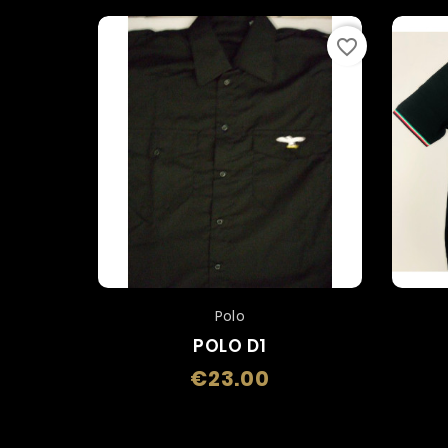
favorite_border
Polo
POLO D1
€23.00
Price