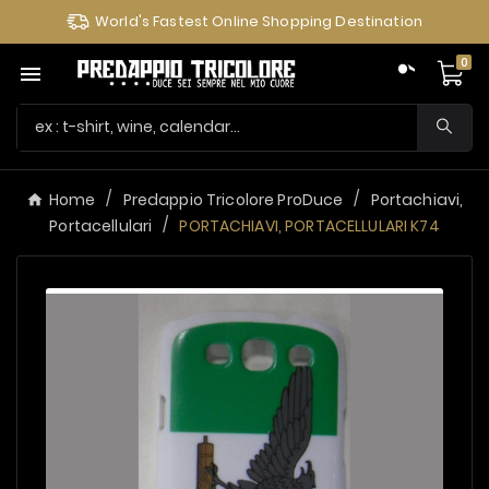
World's Fastest Online Shopping Destination
0

Home
Predappio Tricolore ProDuce
Portachiavi,
Portacellulari
PORTACHIAVI, PORTACELLULARI K74