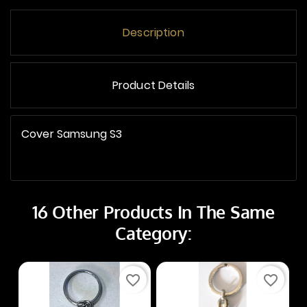
Description
Product Details
Cover Samsung S3
16 Other Products In The Same
Category:
N
favorite_border
favorite_border