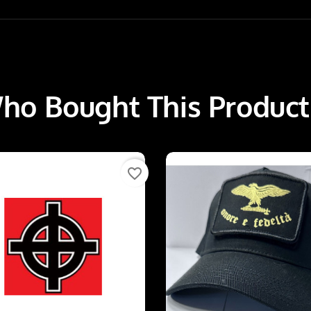
o Bought This Product
favorite_border