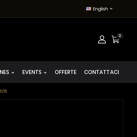
English

0
INES
EVENTS
OFFERTE
CONTATTACI
M215