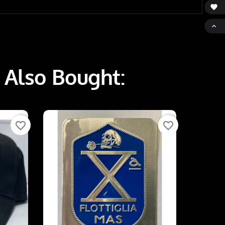


 Also Bought:
favorite_border
favorite_border