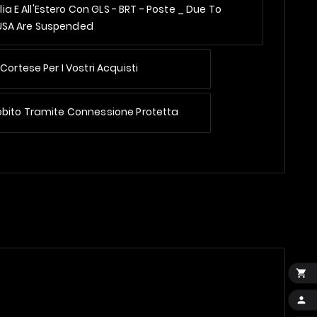
alia E All'Estero Con GLS - BRT - Poste _
Due To
 USA Are Suspended
Cortese Per I Vostri Acquisti
ebito Tramite Connessione Protetta

