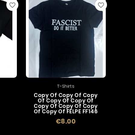
favorite_border
favorite_border
T-Shirts
Copy Of Copy Of Copy
Of Copy Of Copy Of
Copy Of Copy Of Copy
Of Copy Of FELPE FF146
€8.00
Price