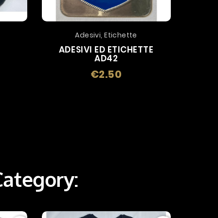
Adesivi, Etichette
ADESIVI ED ETICHETTE
SPIL
AD42
€2.50
Price
Category: