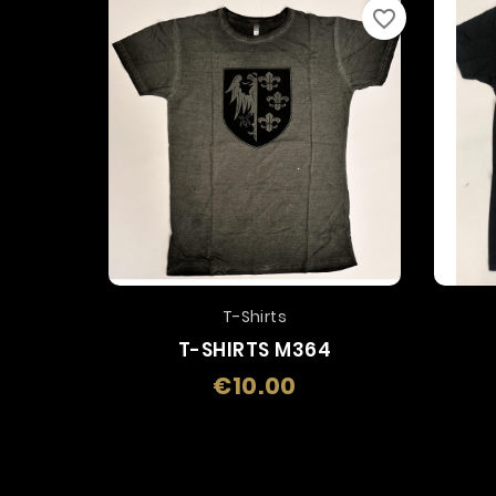
favorite_border
T-Shirts
T-SHIRTS M364
€10.00
Price