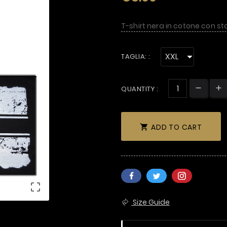
T-shirt nera in cotone con s
TAGLIA: :
QUANTITY :
ADD TO CART


Size Guide