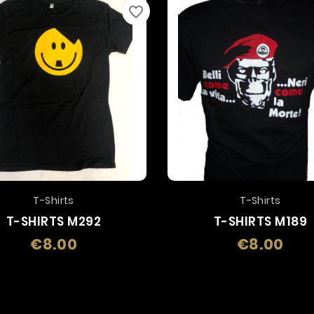
favorite_border
T-Shirts
T-Shirts
T-SHIRTS M292
T-SHIRTS M189
€8.00
€8.00
Price
Price