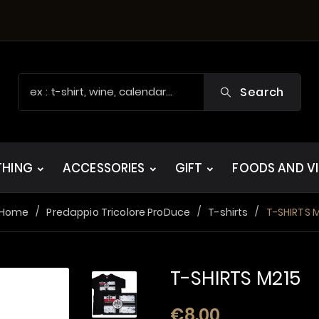
Search
THING
ACCESSORIES
GIFT
FOODS AND V
Home
Predappio Tricolore ProDuce
T-shirts
T-SHIRTS 
T-SHIRTS M215
€8.00