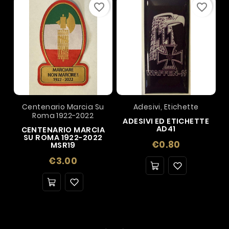
favorite_border
favorite_border
Centenario Marcia Su
Adesivi, Etichette
Roma 1922-2022
ADESIVI ED ETICHETTE
AD41
CENTENARIO MARCIA
SU ROMA 1922-2022
Price
€0.80
MSR19
Price
€3.00