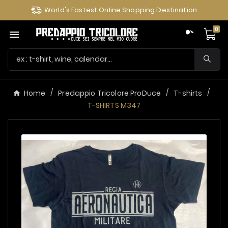
World's Fastest Online Shopping Destination
0

Home
Predappio Tricolore ProDuce
T-shirts
T-SHIRTS M347