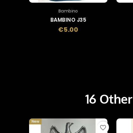
Bambino
BAMBINO J35
€5.00
Price
16 Other
New
favorite_border