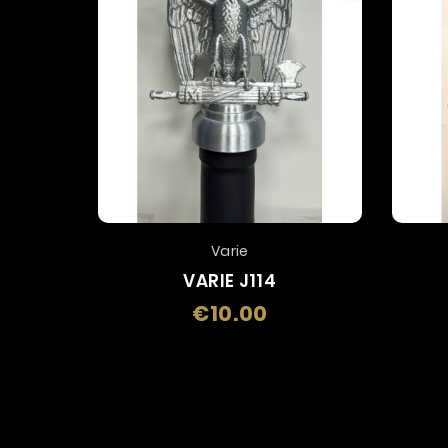
Varie
VARIE J114
€10.00
Price