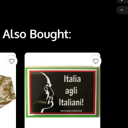

 Also Bought:
favorite_border
favorite_border