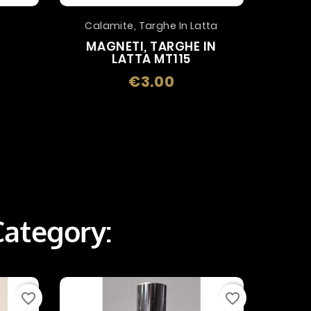
Calamite, Targhe In Latta
MAGNETI, TARGHE IN
LATTA MT115
€3.00
Price
Category:
favorite_border
favorite_border