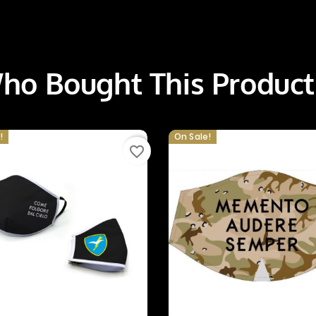
o Bought This Product
!
On Sale!
favorite_border