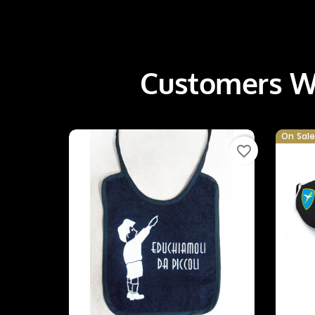
Customers Wh
On Sale
favorite_border