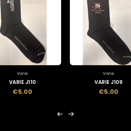
Varie
Varie
VARIE J110
VARIE J109
€5.00
€5.00
Price
Price