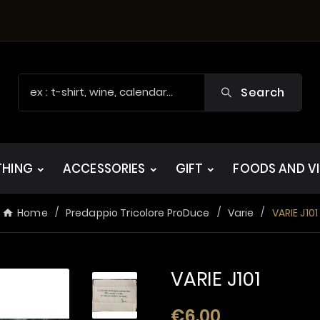
Search
THING
ACCESSORIES
GIFT
FOODS AND V
Home
Predappio Tricolore ProDuce
Varie
VARIE J101
VARIE J101
€6.00