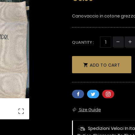
Canovaccio in cotone grezz
QUANTITY :
ADD TO CART

Size Guide

Spedizioni Veloci In It