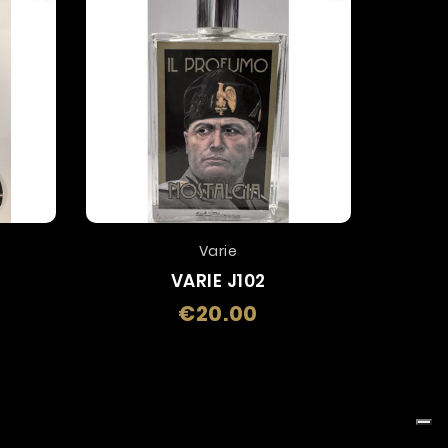
Varie
VARIE J102
€20.00
Price