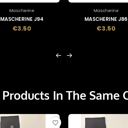
Mascherine
Mascherine
MASCHERINE J94
MASCHERINE J86
€3.50
€3.50
Price
Price
 Products In The Same 
favorite_border