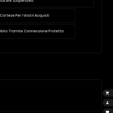
 USA Are Suspended
Cortese Per I Vostri Acquisti
ebito Tramite Connessione Protetta


