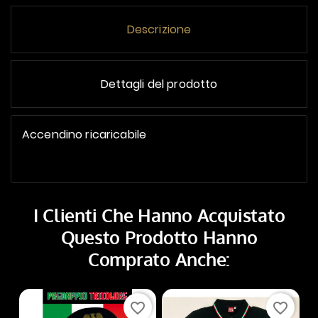
Descrizione
Dettagli del prodotto
Accendino ricaricabile
I Clienti Che Hanno Acquistato
Questo Prodotto Hanno
Comprato Anche:
favorite_border
favorite_border