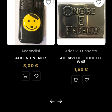
favorite_border
favorite_border
Accendini
Adesivi, Etichette
ACCENDINI A107
ADESIVI ED ETICHETTE
W48
Prezzo
3,00 €
Prezzo
1,50 €