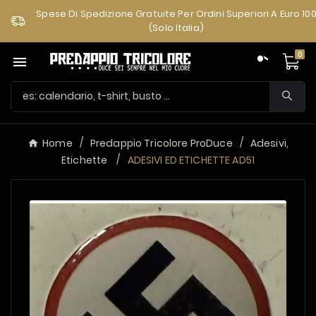
Spese Di Spedizione Gratuite Per Ordini Superiori A Euro 10
(solo Italia)
0

Home
Predappio Tricolore ProDuce
Adesivi,
Etichette
ADESIVI ED ETICHETTE AD51