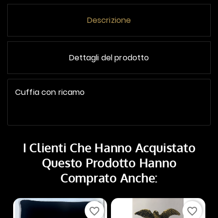
Descrizione
Dettagli del prodotto
Cuffia con ricamo
I Clienti Che Hanno Acquistato
Questo Prodotto Hanno
Comprato Anche:
favorite_border
favorite_border