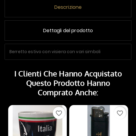
Descrizione
Dettagli del prodotto
Berretto estivo con visiera con vari simboli
I Clienti Che Hanno Acquistato
Questo Prodotto Hanno
Comprato Anche:
In
favorite_border
favorite_border