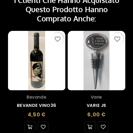
I Clienti Che Hanno Acquistato
Questo Prodotto Hanno
Comprato Anche:
favorite_border
favorite_border
Bevande
Varie
BEVANDE VINO36
VARIE J5
Prezzo
Prezzo
4,50 €
6,00 €