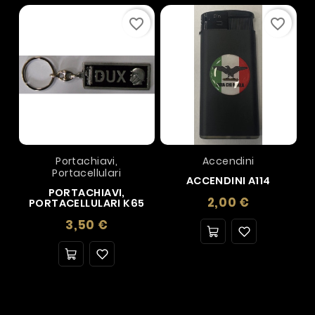
favorite_border
favorite_border
Portachiavi,
Accendini
Portacellulari
ACCENDINI A114
PORTACHIAVI,
Prezzo
2,00 €
PORTACELLULARI K65
Prezzo
3,50 €