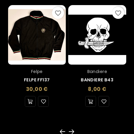
favorite_border
favorite_border
Felpe
Bandiere
FELPE FF137
BANDIERE B43
Prezzo
Prezzo
30,00 €
8,00 €