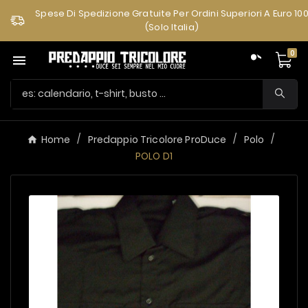
Spese Di Spedizione Gratuite Per Ordini Superiori A Euro 10
(solo Italia)
0

Home
Predappio Tricolore ProDuce
Polo
POLO D1