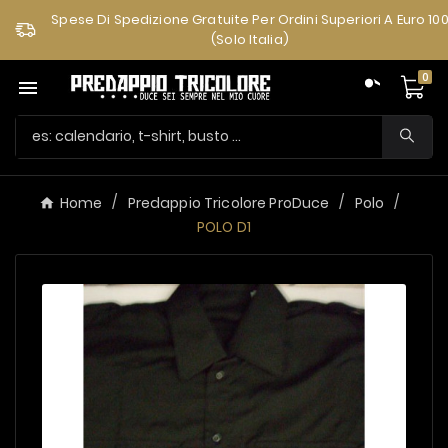
Spese Di Spedizione Gratuite Per Ordini Superiori A Euro 10
(solo Italia)
0

Home
Predappio Tricolore ProDuce
Polo
POLO D1