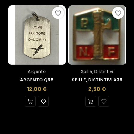
favorite_border
favorite_border
Argento
Spille, Distintivi
ARGENTO Q58
SPILLE, DISTINTIVI X35
Prezzo
Prezzo
12,00 €
2,50 €