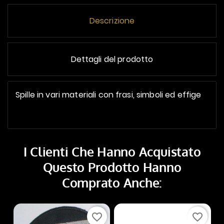
Descrizione
Dettagli del prodotto
Spille in vari materiali con frasi, simboli ed effige
I Clienti Che Hanno Acquistato
Questo Prodotto Hanno
Comprato Anche:
favorite_border
favorite_border