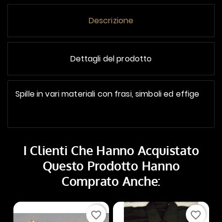
Descrizione
Dettagli del prodotto
Spille in vari materiali con frasi, simboli ed effige
I Clienti Che Hanno Acquistato
Questo Prodotto Hanno
Comprato Anche:
favorite_border
favorite_border