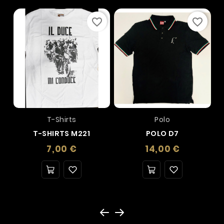
favorite_border
favorite_border
T-Shirts
Polo
T-SHIRTS M221
POLO D7
Prezzo
Prezzo
7,00 €
14,00 €