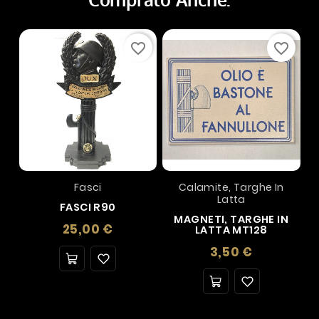
favorite_border
favorite_border
Fasci
Calamite, Targhe In
Latta
FASCI R90
MAGNETI, TARGHE IN
Prezzo
25,00 €
LATTA MT128
Prezzo
3,50 €