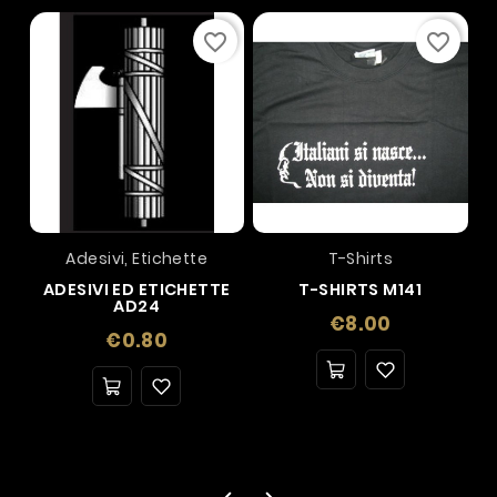
favorite_border
favorite_border
Adesivi, Etichette
T-Shirts
ADESIVI ED ETICHETTE
T-SHIRTS M141
AD24
Price
€8.00
Price
€0.80