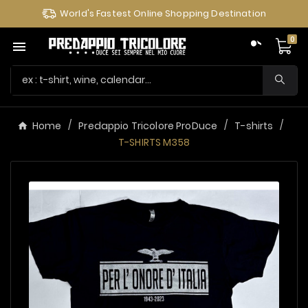
World's Fastest Online Shopping Destination
0

Home
Predappio Tricolore ProDuce
T-shirts
T-SHIRTS M358