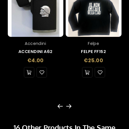
Accendini
Felpe
ACCENDINI A62
FELPE FF152
Price
Price
€4.00
€25.00
16 Other Products In The Same