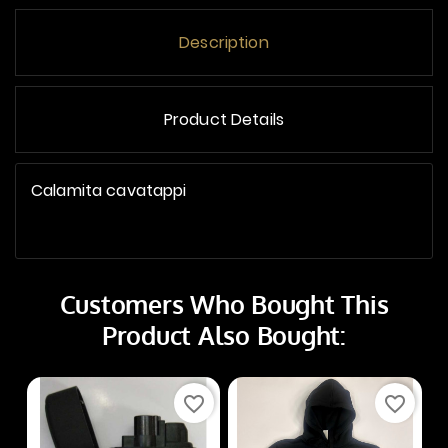
Description
Product Details
Calamita cavatappi
Customers Who Bought This
Product Also Bought:
favorite_border
favorite_border